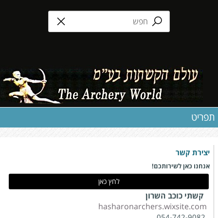
תפריט
יצירת קשר
אנחנו כאן לשירותכם!
לחץ כאן
קשתי כוכב השרון
hasharonarchers.wixsite.com
054-742-9082