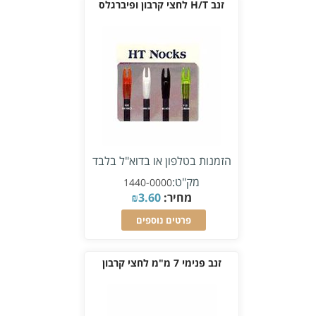
זנב H/T לחצי קרבון ופיברגלס
הזמנות בטלפון או בדוא"ל בלבד
מק"ט:
1440-0000
מחיר:
3.60
₪
פרטים נוספים
זנב פנימי 7 מ"מ לחצי קרבון