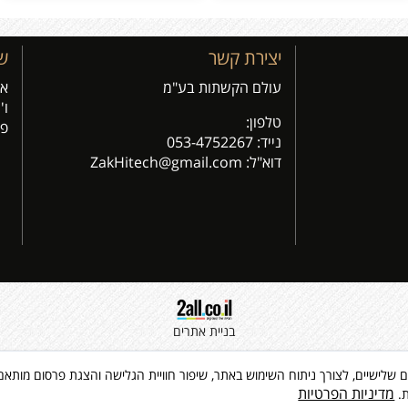
יצירת קשר
ש
עולם הקשתות בע"מ
א'- ה
ו' 9:00 - 00
טלפון:
פג
נייד:
053-4752267
דוא"ל: Z
akHitech@gmail.com
בניית אתרים
 שימוש בקבצי Cookies, לרבות של צדדים שלישיים, לצורך ניתוח השימוש באתר, שיפור חוויית הגלישה והצג
מדיניות הפרטיות
ת.