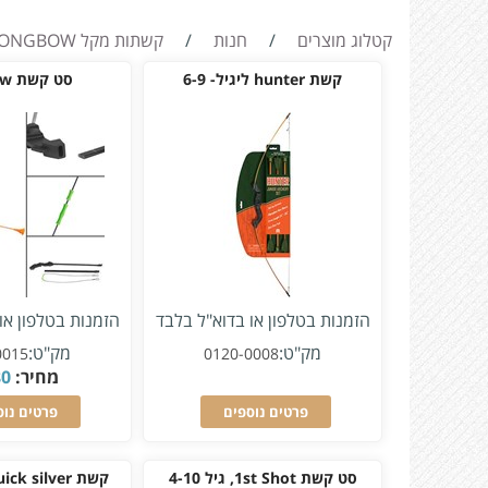
קטלוג מוצרים
/
חנות
/
קשתות מקל LONGBOW
קשת hunter ליגיל- 6-9
סט קשת kid bow
הזמנות בטלפון או בדוא"ל בלבד
הזמנות בטלפון או
מק"ט:
מק"ט:
0015
0120-0008
מחיר:
80
פרטים נוספים
פרטים נוס
סט קשת 1st Shot, גיל 4-10
קשת quick silver לגיל 5-12