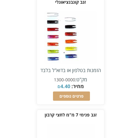
זנב קונבנציאונלי
הזמנות בטלפון או בדוא"ל בלבד
מק"ט:
1300-0000
מחיר:
4.40
₪
פרטים נוספים
זנב פנימי 7 מ"מ לחצי קרבון