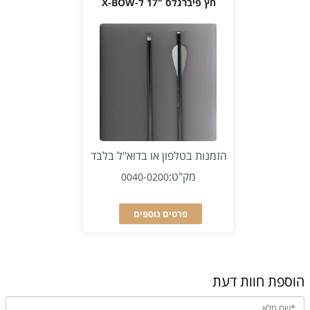
חץ פיברגלס "17 ל-X-BOW
הזמנות בטלפון או בדוא"ל בלבד
מק"ט:
0040-0200
פרטים נוספים
הוספת חוות דעת