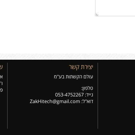
יצירת קשר
ש
עולם הקשתות בע"מ
א'- ה
ו' 9:00 - 00
טלפון:
פג
נייד:
053-4752267
דוא"ל: Z
akHitech@gmail.com