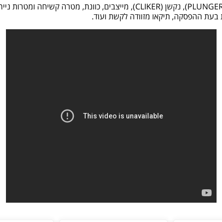
פריטים נוספים, אופציונליים לרכישה, כפתור לחיצה (PLUNGER), נקשן (LIKER
בעת ההפסקה, תיקאו מזוודה לקשת ועוד.