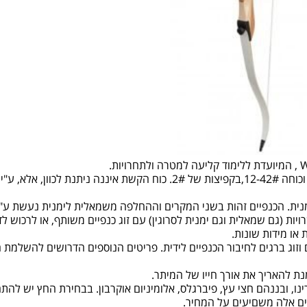
הקשת מתאימה למבוגרים, ארכה "66 או "68 או "70, וכוחה 12-42#,בקפיצות
נית. הכנפיים זהות בשני המקרים וההחלפה משמאלית לימנית נעשת ע"י
יות (גם שמאלית וגם ימנית לסרוגין) עם זוג כנפיים משותף, או לרכוש 
ם וזוג ברגים לחיבור הכנפיים לידית. פריטים הנוספים הדרושים להשלמת ה
רינו, ובננהם חצי עץ, פיברגלס, אלומיניום אוקרבון. בבחירת החץ יש ל
ים אלה משםיעים על המחיר.