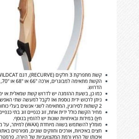
קשת מתפרקת 3 חלקים (RECURVE), דגם WILDCAT , המיועדת ללימוד קליעה למטרה ולתחרויות.
הדרוש.
כמו כן, בשעת ההזמנה יש לדרוש קשת שמאלית או ימ
ניתן לרכוש ידית נוספת ואז לקבל למעשה שתי האפשרו
2 קשתות לסירוגין, המתאימה לשני אנשים בעלי כוחות או מידות שונות.
מחיר הקשת כולל ידית אחת, זוג כנפיים זוג בתי כנפיי
חץ) במידות ובאיחויות שונות יש להזמין בנוסף.
מומלץ להשתמש בשווה מיוחדת (WAX) למיתר, על מנת להאריך את אורך חייו של המיתר.
חצים באיכויות, אורכים וחוזקים שונים, מפורטים באת
איכותו של החץ ורמת המקצועניות של היורה. פרמטר