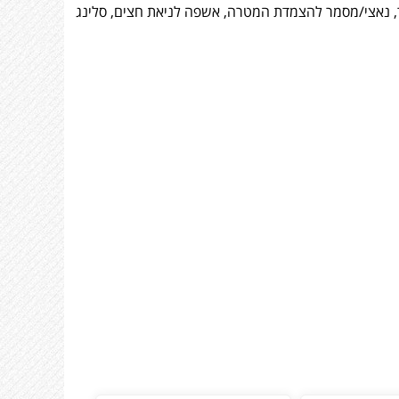
C), מייצבים, כוונת, מטרה קשיחה ומטרות נייר, נאצי/מסמר להצמדת המטרה, אשפה לניאת חצים, סלינג