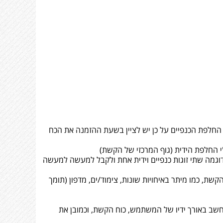
 של 2#. כוח הקשת איננה ניתנת לכוון, אלא, ע"י החלפת הכנפיים על כן יש לציין בשעת ההזמנה את הכח
 החלפת הידית (גוף המרכזי של הקשת)
לדוגמה שתי זוגות כנפיים וידית אחת ולקבל למעשה למעשה
קשת, כמו מיתר באיחויות שונות, צימוד/ים, מדפון (תומך
התחשב באורך ידיו של המשתמש, כוח הקשת, וכמובן את